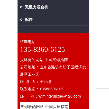
无重力混合机
配件
咨询电话
135-8360-6125
买球赛的网站-中国买球指南
公司地址：山东省潍坊市坊子区经济发
展区工业园
联 系 人：王经理
联系电话：13583606125
邮 箱：wfmingyujixie@126.com
买球赛的网站-中国买球指南