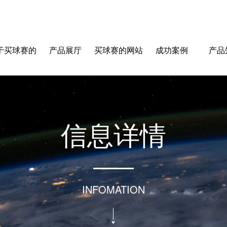
于买球赛的
产品展厅
买球赛的网站
成功案例
产品
站-中国买球
信
息
详
情
指南
INFOMATION