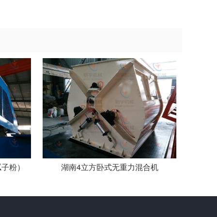
腻子粉）
湖南4立方卧式无重力混合机