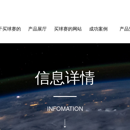
于买球赛的
产品展厅
买球赛的网站
成功案例
产品
站-中国买球
信
息
详
情
指南
INFOMATION