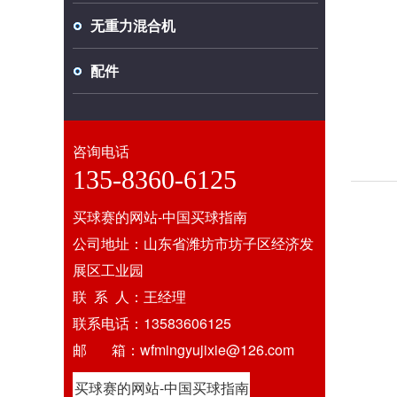
无重力混合机
配件
咨询电话
135-8360-6125
买球赛的网站-中国买球指南
公司地址：山东省潍坊市坊子区经济发
展区工业园
联 系 人：王经理
联系电话：13583606125
邮 箱：wfmingyujixie@126.com
买球赛的网站-中国买球指南