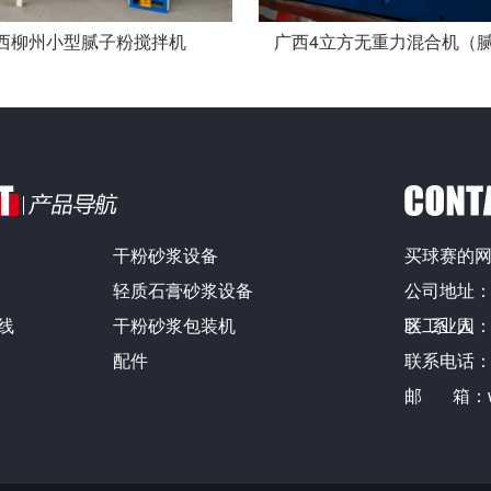
西柳州小型腻子粉搅拌机
广西4立方无重力混合机（
干粉砂浆设备
买球赛的网
轻质石膏砂浆设备
公司地址
线
干粉砂浆包装机
区工业园
联 系 人
配件
联系电话：13
邮 箱：wfm