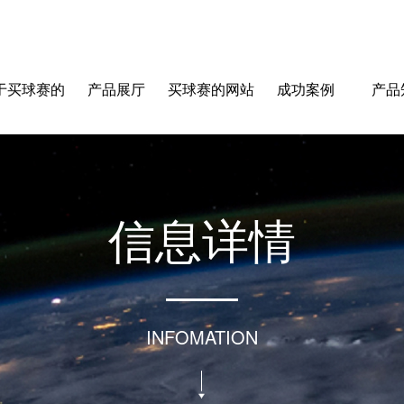
于买球赛的
产品展厅
买球赛的网站
成功案例
产品
站-中国买球
信
息
详
情
指南
INFOMATION