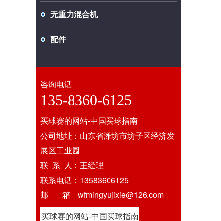
无重力混合机
配件
咨询电话
135-8360-6125
买球赛的网站-中国买球指南
公司地址：山东省潍坊市坊子区经济发
展区工业园
联 系 人：王经理
联系电话：13583606125
邮 箱：wfmingyujixie@126.com
买球赛的网站-中国买球指南