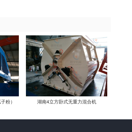
腻子粉）
湖南4立方卧式无重力混合机