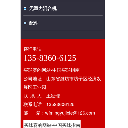
无重力混合机
配件
咨询电话
135-8360-6125
买球赛的网站-中国买球指南
公司地址：山东省潍坊市坊子区经济发
展区工业园
联 系 人：王经理
联系电话：13583606125
邮 箱：wfmingyujixie@126.com
买球赛的网站-中国买球指南