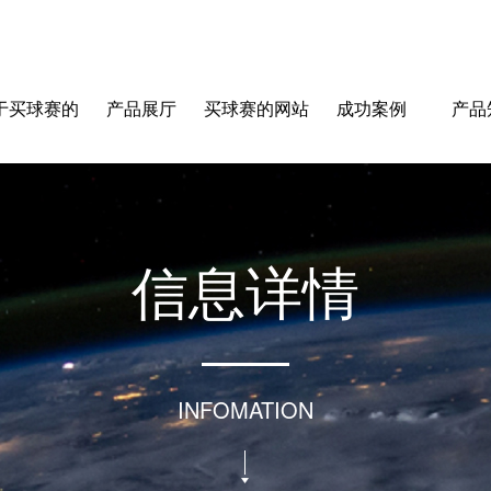
于买球赛的
产品展厅
买球赛的网站
成功案例
产品
站-中国买球
信
息
详
情
指南
INFOMATION